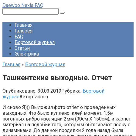
Перейти
Daewoo Nexia FAQ
к
Поиск:
контенту
Главная
Галерея
FAQ
Бортовой журнал
Статьи
Электрика
Главная
»
Бортовой журнал
Ташкентские выходные. Отчет
Опубликовано:
30.03.2019
Рубрика:
Бортовой
журнал
Автор:
admin
И сново Я))) Выложил фото от4ет о проведенных
выходных. 4то было куплено: клей момент, 1.5м
погонных вибро изоляции 2мм (90см Х 150см), и карпет
материал на подобии того, которым обтягивают полку с
динамиками. До данной проделки 2 года назад была