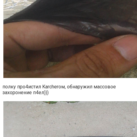
полку про4истил Karcherом, обнаружил массовое
захоронение п4ел)))