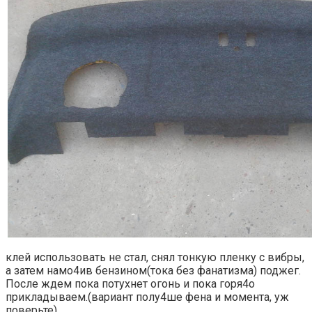
клей использовать не стал, снял тонкую пленку с вибры,
а затем намо4ив бензином(тока без фанатизма) поджег.
После ждем пока потухнет огонь и пока горя4о
прикладываем.(вариант полу4ше фена и момента, уж
поверьте)