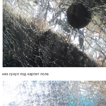
низ сунул под карпет пола