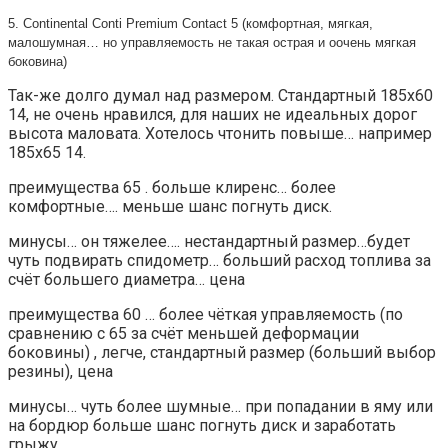
5. Continental Conti Premium Contact 5 (комфортная, мягкая,
малошумная… но управляемость не такая острая и оочень мягкая
боковина)
Так-же долго думал над размером. Стандартный 185х60
14, не очень нравился, для наших не идеальных дорог
высота маловата. Хотелось чтонить повыше… например
185х65 14.
преимущества 65 . больше клиренс… более
комфортные…. меньше шанс погнуть диск.
минусы… он тяжелее…. нестандартный размер…будет
чуть подвирать спидометр… больший расход топлива за
счёт большего диаметра… цена
преимущества 60 … более чёткая управляемость (по
сравнению с 65 за счёт меньшей деформации
боковины) , легче, стандартный размер (больший выбор
резины), цена
минусы… чуть более шумные… при попадании в яму или
на бордюр больше шанс погнуть диск и заработать
грыжу.