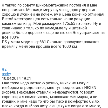
Я такую по совету шиномонтажника поставил и мне
понравилась.Мягкая,в меру шумная,дорогу держит
хорошо и лужи ей не почем, ну и цена конечно отличная.
В этой категории цен есть только наши ревущие
кама,амтел и.т.д…Мой размерчик 175х65 на литье. Ну и
сравниваю я только по каме,амтелу и штатной
резине.Более дорогих я ещё не нюхал.Эта устраивает на
все 100%
PS:у меня модель cp661 Сколько прослужит,покажет
время! у меня она прошла всего 1000 км.
#2
andry
10.04.2014 19:21
мне тоже надо летнюю резину, никак не могу с
выбором определиться, мне тут предлагают NEXEN
(корея), знакомые ставили, ненарадуются, говорят
хорошая, а я сомневаюсь, малознакомая марка, я не
гонщик, и мне надо то что бы тихо и комфортно было,
плохо когда выбора нету, а еще хуже когда его много,