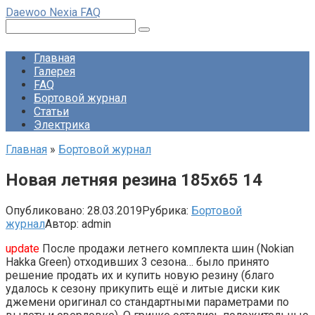
Перейти
Daewoo Nexia FAQ
к
Поиск:
контенту
Главная
Галерея
FAQ
Бортовой журнал
Статьи
Электрика
Главная
»
Бортовой журнал
Новая летняя резина 185х65 14
Опубликовано:
28.03.2019
Рубрика:
Бортовой
журнал
Автор:
admin
update
После продажи летнего комплекта шин (Nokian
Hakka Green) отходивших 3 сезона… было принято
решение продать их и купить новую резину (благо
удалось к сезону прикупить ещё и литые диски кик
джемени оригинал со стандартными параметрами по