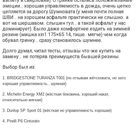
вылету и сверловке). О гринке остались положительные
эмоции… хорошая управляемость в дождь, очень цепко
цепляется за дорогу.Шумновата (у меня почти полная
ШВИ… на хорошем асфальте практически не слышно.. а
вот на шершавом.. слышен гул… а такой асфальт у нас
доминирует). Было даже комфортнее ездить на зимней
резине (мишка xin1 175×65 14, тише.. мягче) чем когда
обувал гринку… сразу становилось шумнее.
Долго думал, читал тесты, отзывы что-же купить на
замену… не потеряв преимуществ бывшей резины.
Выбор был из:
1. BRIDGESTONE TURANZA T001 (по отзывам жётсковата, но зато
хорошая управляемость.. шумная)
2. Michelin Energy XM2 (жёсткая боковина, хороший накат,
относительно мягкая)
3. Dunlop SP Sport 01 (жёсткая но управялемость хорошая)
4. Pirelli P6 Cinturato