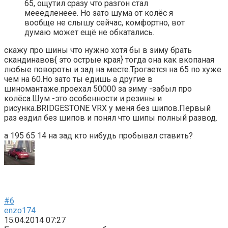
65, ощутил сразу что разгон стал
мееедленеее. Но зато шума от колёс я
вообще не слышу сейчас, комфортно, вот
думаю может ещё не обкатались.
скажу про шины что нужно хотя бы в зиму брать
скандинавов{ это острые края} тогда она как вкопаная
любые повороты и зад на месте.Трогается на 65 по хуже
чем на 60.Но зато ты едишь а другие в
шиномантаже.проехал 50000 за зиму -забыл про
колёса.Шум -это особенности и резины и
рисунка.BRIDGESTONE VRX у меня без шипов.Первый
раз ездил без шипов и понял что шипы полный развод.
а 195 65 14 на зад кто нибудь пробывал ставить?
#6
enzo174
15.04.2014 07:27