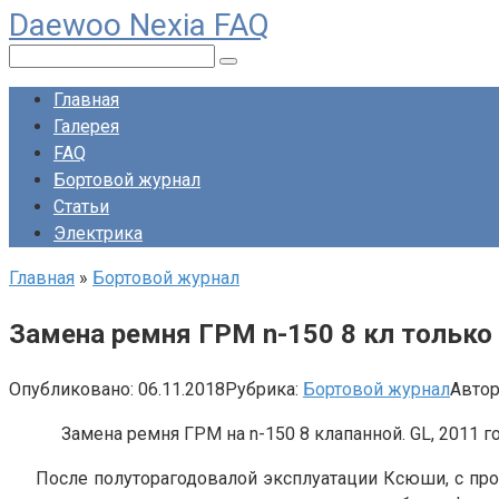
Daewoo Nexia FAQ
Перейти
к
Поиск:
контенту
Главная
Галерея
FAQ
Бортовой журнал
Статьи
Электрика
Главная
»
Бортовой журнал
Замена ремня ГРМ n-150 8 кл только
Опубликовано:
06.11.2018
Рубрика:
Бортовой журнал
Автор
Замена ремня ГРМ на
n
-150 8 клапанной.
GL
, 2011 
После полуторагодовалой эксплуатации Ксюши, с проб