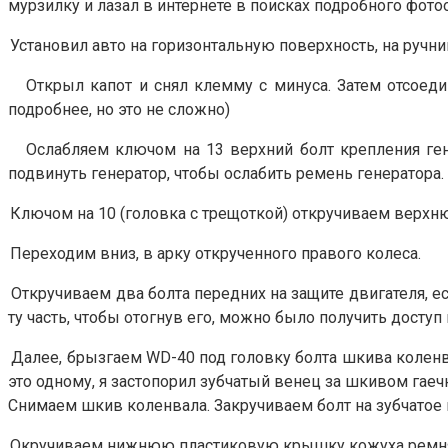
мурзилку и лазал в интернете в поисках подробного фотоо
Установил авто на горизонтальную поверхность, на ручни
Открыл капот и снял клемму с минуса. Затем отсоед
подробнее, но это не сложно)
Ослабляем ключом на 13 верхний болт крепления ген
подвинуть генератор, чтобы ослабить ремень генератора
Ключом на 10 (головка с трещоткой) откручиваем верх
Переходим вниз, в арку открученного правого колеса.
Откручиваем два болта передних на защите двигателя, ес
ту часть, чтобы отогнув его, можно было получить доступ
Далее, брызгаем
WD
-40 под головку болта шкива коленв
это одному, я застопорил зубчатый венец за шкивом гаеч
Снимаем шкив коленвала. Закручиваем болт на зубчатое 
Окручиваем нижнюю пластиковую крышку кожуха ремня 