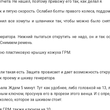
тчета. Не нашел, поэтому привожу его так, как делал я.
к и пятую скорость. Ослабил болты правого колеса, поддом
инил все хомуты и шланчики так, чтобы можно было сня
ератора. Нижний пытаться открутить не надо, он и так 
. Снимаем ремень.
нюю пластиковую крышку кожуха ГРМ.
ли такая есть. Защита провисает и дает возможность откру
 к проему и шкиву генератора.
ала. Ждем 5 минут. Тут как удобнее, либо головкой на 13
ным ключом, просунув его в прорези этого венца. И с оп
колесо, которое за шкивом стоит.
ГРМ, также ключом на 10.