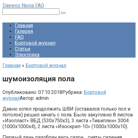
Перейти
Daewoo Nexia FAQ
к
Поиск:
контенту
Главная
Галерея
FAQ
Бортовой журнал
Статьи
Электрика
Главная
»
Бортовой журнал
шумоизоляция пола
Опубликовано:
07.10.2018
Рубрика:
Бортовой
журнал
Автор:
admin
Давно хотел продолжить ШВИ (оставался только пол и
потолок) решил начать с пола. Было закуплено 8 листов
«Изопласт» ВБД (530x750x3), 3 листа «Тивиплен» 3004
(1000x1000x4), 2 листа «Изоскрип-10» (1000х1000х10).
Первый день разобран весь салон… сняты сидения,