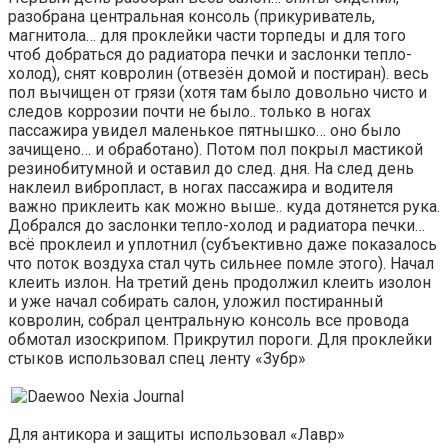
разобрана центральная консоль (прикуриватель,
магнитола… для проклейки части торпеды и для того
чтоб добраться до радиатора печки и заслонки тепло-
холод), снят ковролин (отвезён домой и постиран). весь
пол вычищен от грязи (хотя там было довольно чисто и
следов коррозии почти не было.. только в ногах
пассажира увидел маленькое пятнышко… оно было
зачищено… и обработано). Потом пол покрыл мастикой
резинобитумной и оставил до след. дня. На след день
наклеил вибропласт, в ногах пассажира и водителя
важно приклеить как можно выше.. куда дотянется рука.
Добрался до заслонки тепло-холод и радиатора печки…
всё проклеил и уплотнил (субъективно даже показалось
что поток воздуха стал чуть сильнее помле этого). Начал
клеить излон. На третий день продолжил клеить изолон
и уже начал собирать салон, уложил постиранный
ковролин, собрал центральную консоль все провода
обмотал изоскрипом. Прикрутил пороги. Для проклейки
стыков использовал спец ленту «Зубр»
Для антикора и защиты использовал «Лавр»