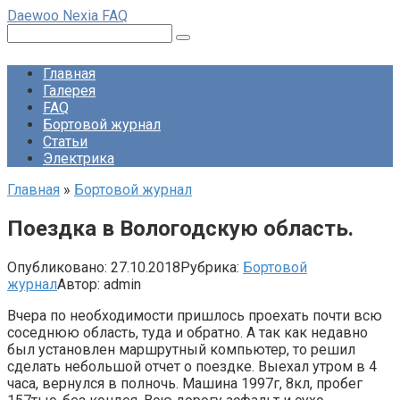
Перейти
Daewoo Nexia FAQ
к
Поиск:
контенту
Главная
Галерея
FAQ
Бортовой журнал
Статьи
Электрика
Главная
»
Бортовой журнал
Поездка в Вологодскую область.
Опубликовано:
27.10.2018
Рубрика:
Бортовой
журнал
Автор:
admin
Вчера по необходимости пришлось проехать почти всю
соседнюю область, туда и обратно. А так как недавно
был установлен маршрутный компьютер, то решил
сделать небольшой отчет о поездке. Выехал утром в 4
часа, вернулся в полночь. Машина 1997г, 8кл, пробег