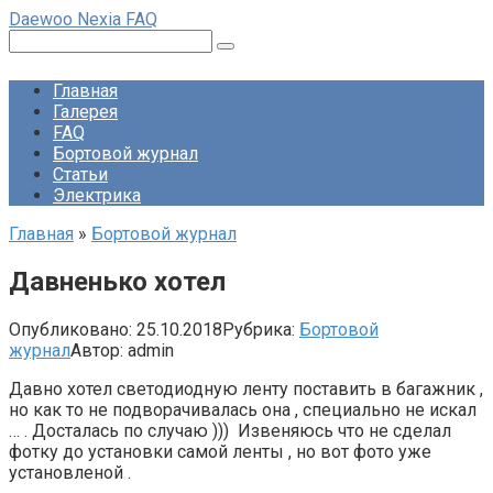
Перейти
Daewoo Nexia FAQ
к
Поиск:
контенту
Главная
Галерея
FAQ
Бортовой журнал
Статьи
Электрика
Главная
»
Бортовой журнал
Давненько хотел
Опубликовано:
25.10.2018
Рубрика:
Бортовой
журнал
Автор:
admin
Давно хотел светодиодную ленту поставить в багажник ,
но как то не подворачивалась она , специально не искал
… . Досталась по случаю ))) Извеняюсь что не сделал
фотку до установки самой ленты , но вот фото уже
установленой .