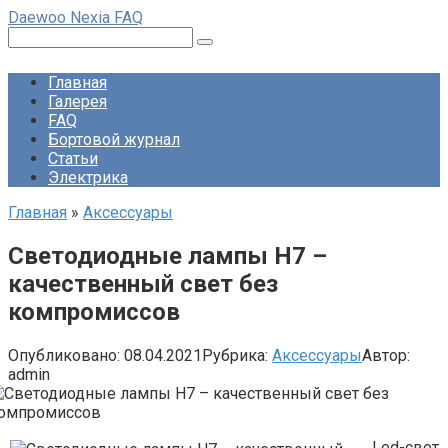
Перейти
Daewoo Nexia FAQ
к
Поиск:
контенту
Главная
Галерея
FAQ
Бортовой журнал
Статьи
Электрика
Главная
»
Аксессуары
Светодиодные лампы H7 –
качественный свет без
компромиссов
Опубликовано:
08.04.2021
Рубрика:
Аксессуары
Автор:
admin
Led-свет