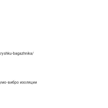
kryshku-bagazhnika/
шумо-вибро изоляции