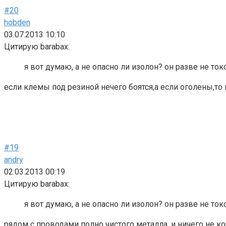
#20
hobden
03.07.2013 10:10
Цитирую barabax:
я вот думаю, а не опасно ли изолон? он разве не т
если клемы под резиной нечего боятся,а если оголены,то
#19
andry
02.03.2013 00:19
Цитирую barabax:
я вот думаю, а не опасно ли изолон? он разве не т
рядом с проводами полно чистого металла, и ничего не ко