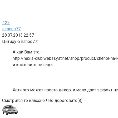
#22
simens77
28.07.2013 22:57
Цитирую ilshod77:
А как Вам это —
http://nexia-club.webasyst.net/shop/product/chehol-na-
и колхозить не надь
Хотя это может просто декор, и мало дает эффект 
Смотрится то классно ! Но дороговато )))