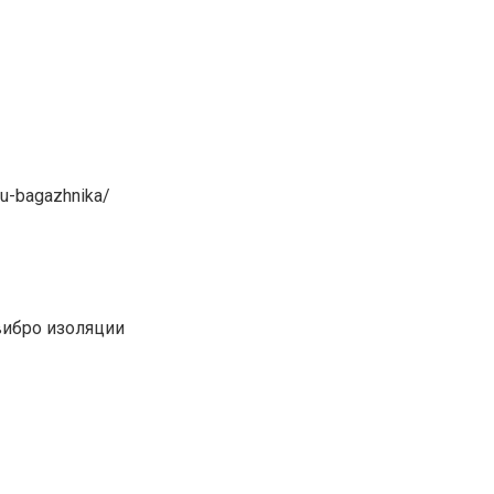
ku-bagazhnika/
вибро изоляции