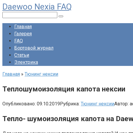
Daewoo Nexia FAQ
Перейти
к
Поиск:
контенту
Главная
Галерея
FAQ
Бортовой журнал
Статьи
Электрика
Главная
»
Тюнинг нексии
Теплошумоизоляция капота нексии
Опубликовано:
09.10.2019
Рубрика:
Тюнинг нексии
Автор:
a
Тепло- шумоизоляция капота на Daew