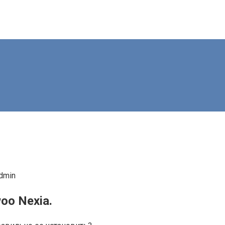
dmin
oo Nexia.