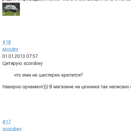
#18
alvicdm
01.01.2013 07:57
Цитирую scorobey:
что ими не шестерке крепится?
Наверно орнамент))) В магазине на ценнике так написан
#17
scorobey