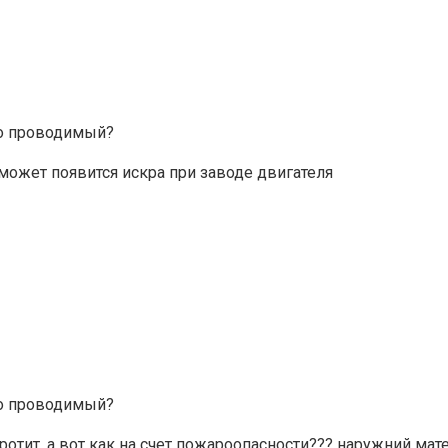
око проводимый?
 может появится искра при заводе двигателя
око проводимый?
ротит, а вот как на счет пожароопасности??? наружний мат