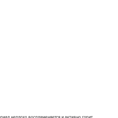
ериал неплохо воспламеняется и активно горит