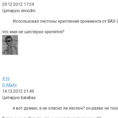
29.12.2012 17:34
Цитирую alvicdm:
Использовал пистоны крепления орнамента от ВАЗ-210
что ими не шестерке крепится?
#16
G-MaXx
14.12.2012 21:49
Цитирую barabax:
я вот думаю, а не опасно ли изолон? он разве не т