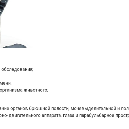
 обследования;
мени;
 организма животного;
вание органов брюшной полости, мочевыделительной и по
рно-двигательного аппарата, глаза и парабульбарное прос