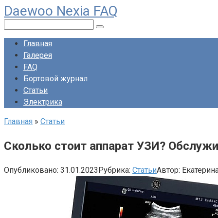
Daewoo Nexia FAQ
Перейти
к
Поиск:
контенту
Главная
Галерея
FAQ
Бортовой журнал
Статьи
Электрика
Главная
»
Статьи
Сколько стоит аппарат УЗИ? Обслужи
Опубликовано:
31.01.2023
Рубрика:
Статьи
Автор:
Екатерин