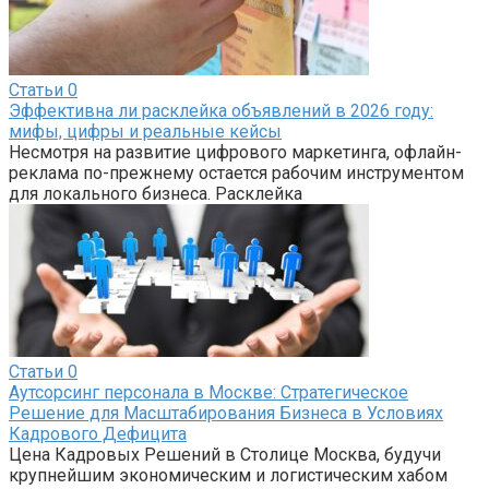
Статьи
0
Эффективна ли расклейка объявлений в 2026 году:
мифы, цифры и реальные кейсы
Несмотря на развитие цифрового маркетинга, офлайн-
реклама по-прежнему остается рабочим инструментом
для локального бизнеса. Расклейка
Статьи
0
Аутсорсинг персонала в Москве: Стратегическое
Решение для Масштабирования Бизнеса в Условиях
Кадрового Дефицита
Цена Кадровых Решений в Столице Москва, будучи
крупнейшим экономическим и логистическим хабом