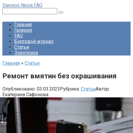
Перейти
Daewoo Nexia FAQ
к
Поиск:
контенту
Главная
Галерея
FAQ
Бортовой журнал
Статьи
Электрика
Главная
»
Статьи
Ремонт вмятин без окрашивания
Опубликовано:
03.03.2023
Рубрика:
Статьи
Автор:
Екатерина Сафонова