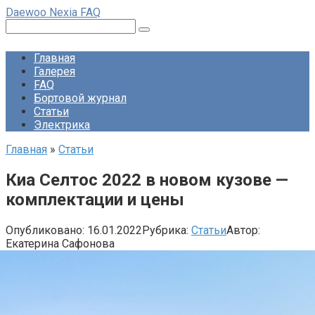
Перейти
Daewoo Nexia FAQ
к
Поиск:
контенту
Главная
Галерея
FAQ
Бортовой журнал
Статьи
Электрика
Главная
»
Статьи
Киа Селтос 2022 в новом кузове —
комплектации и цены
Опубликовано:
16.01.2022
Рубрика:
Статьи
Автор:
Екатерина Сафонова