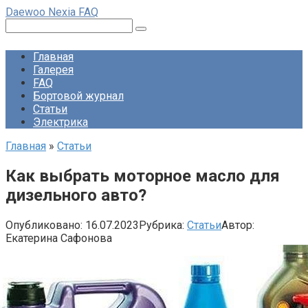
Перейти
Daewoo Nexia FAQ
к
Поиск:
контенту
Главная
Галерея
FAQ
Бортовой журнал
Статьи
Электрика
Главная
»
Статьи
Как выбрать моторное масло для
дизельного авто?
Опубликовано:
16.07.2023
Рубрика:
Статьи
Автор:
Екатерина Сафонова