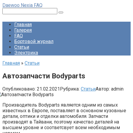
Перейти
Daewoo Nexia FAQ
к
Поиск:
контенту
Главная
Галерея
FAQ
Бортовой журнал
Статьи
Электрика
Главная
»
Статьи
Автозапчасти Bodyparts
Опубликовано:
21.02.2021
Рубрика:
Статьи
Автор:
admin
Производитель Bodyparts является одним из самых
известных в Европе, поставляет в основном кузовные
детали, оптики и отделки автомобиля. Запчасти
производят в Тайвани, поэтому качество деталей на
высшем уровне и соответсвует всем необходимым