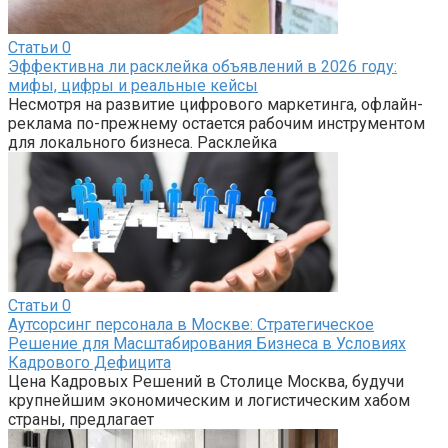
Статьи
0
Эффективна ли расклейка объявлений в 2026 году:
мифы, цифры и реальные кейсы
Несмотря на развитие цифрового маркетинга, офлайн-
реклама по-прежнему остается рабочим инструментом
для локального бизнеса. Расклейка
Статьи
0
Аутсорсинг персонала в Москве: Стратегическое
Решение для Масштабирования Бизнеса в Условиях
Кадрового Дефицита
Цена Кадровых Решений в Столице Москва, будучи
крупнейшим экономическим и логистическим хабом
страны, предлагает