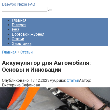
Перейти
Daewoo Nexia FAQ
к
Поиск:
контенту
Главная
Галерея
FAQ
Бортовой журнал
Статьи
Электрика
Главная
»
Статьи
Аккумулятор для Автомобиля:
Основы и Инновации
Опубликовано:
13.12.2023
Рубрика:
Статьи
Автор:
Екатерина Сафонова