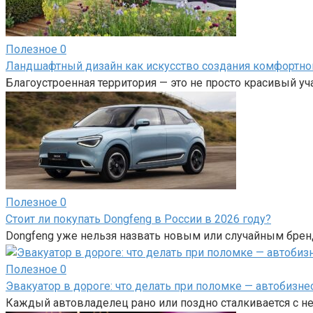
Полезное
0
Ландшафтный дизайн как искусство создания комфортно
Благоустроенная территория — это не просто красивый у
Полезное
0
Стоит ли покупать Dongfeng в России в 2026 году?
Dongfeng уже нельзя назвать новым или случайным брен
Полезное
0
Эвакуатор в дороге: что делать при поломке — автобизне
Каждый автовладелец рано или поздно сталкивается с н