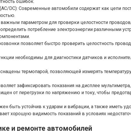
ятность ошибок.
AC/DC): Современные автомобили содержат как цепи пост
ностью.
 важным параметром для проверки целостности проводов, 
 определить потребление электроэнергии различными уст
компонентами.
розвонки позволяет быстро проверить целостность провод
ункции необходимы для диагностики датчиков и исполнит
снащены термопарой, позволяющей измерять температуру 
воляет зафиксировать показания на дисплее мультиметра, 
ищен от перегрузки по напряжению и току, чтобы предотв
ен быть устойчив к ударам и вибрации, а также иметь удо
ивает хорошую видимость показаний в условиях недостато
ике и ремонте автомобилей