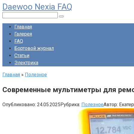
Daewoo Nexia FAQ
Перейти
к
Поиск:
контенту
Главная
Галерея
FAQ
Бортовой журнал
Статьи
Электрика
Главная
»
Полезное
Современные мультиметры для ремо
Опубликовано:
24.05.2025
Рубрика:
Полезное
Автор:
Екате