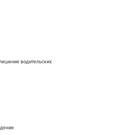
 лишение водительских
едение