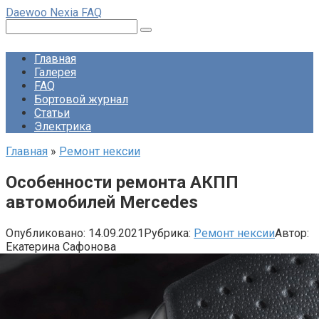
Перейти
Daewoo Nexia FAQ
к
Поиск:
контенту
Главная
Галерея
FAQ
Бортовой журнал
Статьи
Электрика
Главная
»
Ремонт нексии
Особенности ремонта АКПП
автомобилей Mercedes
Опубликовано:
14.09.2021
Рубрика:
Ремонт нексии
Автор:
Екатерина Сафонова