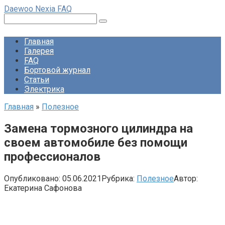
Перейти
Daewoo Nexia FAQ
к
Поиск:
контенту
Главная
Галерея
FAQ
Бортовой журнал
Статьи
Электрика
Главная
»
Полезное
Замена тормозного цилиндра на
своем автомобиле без помощи
профессионалов
Опубликовано:
05.06.2021
Рубрика:
Полезное
Автор:
Екатерина Сафонова