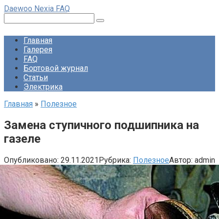
Перейти
Daewoo Nexia FAQ
к
Поиск:
контенту
Главная
Галерея
FAQ
Бортовой журнал
Статьи
Электрика
Главная
»
Полезное
Замена ступичного подшипника на
газеле
Опубликовано:
29.11.2021
Рубрика:
Полезное
Автор:
admin