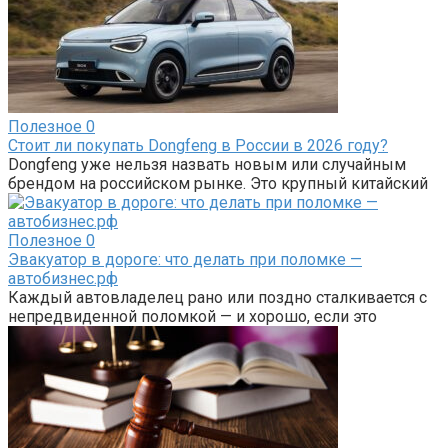
Полезное
0
Стоит ли покупать Dongfeng в России в 2026 году?
Dongfeng уже нельзя назвать новым или случайным
брендом на российском рынке. Это крупный китайский
Полезное
0
Эвакуатор в дороге: что делать при поломке —
автобизнес.рф
Каждый автовладелец рано или поздно сталкивается с
непредвиденной поломкой — и хорошо, если это