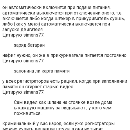
он автоматически включится при подаче питания,
автоматически выключется при отключении оного. т.е.
включается либо когда штекер в прикуриватель суешь,
либо (как у меня) автоматически включается при
запуске двигателя
Цитирую simens77:
заряд батареи
нафиг нужно, он же в прикуривателе питается постоянно
Цитирую simens77:
запонина ли карта памяти
у всех регистраторов есть рецикл, когда при заполнении
памяти он стирает старые видео
Цитирую simens77:
Сам видел как шпана на стоянке возле дома
в каждую машину заглядывают , у кого чем
поживиться .
криминальный у вас народ, если уже регистраторы
можно купить дешевле штуки, а они их тырят