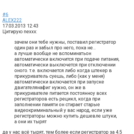
#6
ALEX222
17.03.2013 12:43
Цитирую nexxx:
зачем они тебе нужны, поставил регистратор
один раз и забыл про него, пока не…
а лучше вообще не вспоминатьон
автоматически включится при подаче питания,
автоматически выключется при отключении
оного. т.е. включается либо когда штекер в
прикуриватель суешь, либо (как у меня)
автоматически включается при запуске
двигателянафиг нужно, он же в
прикуривателе питается постоянноу всех
регистраторов есть рецикл, когда при
заполнении памяти он стирает старые
видеокриминальный у вас народ, если уже
регистраторы можно купить дешевле штуки,
а они их тырят
да у нас всё тырят, тем более если регистратор за 4.5