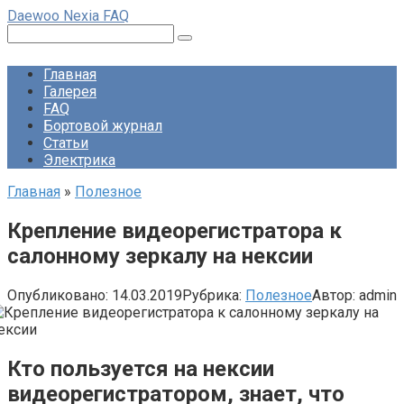
Перейти
Daewoo Nexia FAQ
к
Поиск:
контенту
Главная
Галерея
FAQ
Бортовой журнал
Статьи
Электрика
Главная
»
Полезное
Крепление видеорегистратора к
салонному зеркалу на нексии
Опубликовано:
14.03.2019
Рубрика:
Полезное
Автор:
admin
Кто пользуется на нексии
видеорегистратором, знает, что