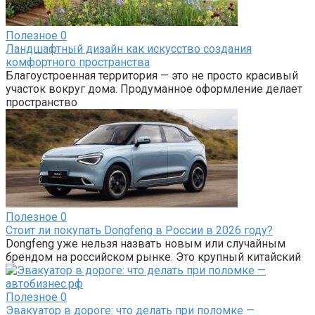
Полезное
0
Ландшафтный дизайн как искусство создания
комфортного пространства
Благоустроенная территория — это не просто красивый
участок вокруг дома. Продуманное оформление делает
пространство
Полезное
0
Стоит ли покупать Dongfeng в России в 2026 году?
Dongfeng уже нельзя назвать новым или случайным
брендом на российском рынке. Это крупный китайский
Полезное
0
Эвакуатор в дороге: что делать при поломке —