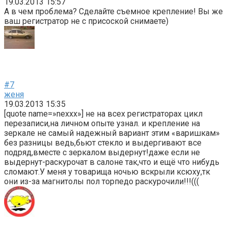
19.03.2013 15:57
А в чем проблема? Сделайте съемное крепление! Вы же
ваш регистратор не с присоской снимаете)
#7
женя
19.03.2013 15:35
[quote name=»nexxx»] не на всех регистраторах цикл
перезаписи,на личном опыте узнал. и крепление на
зеркале не самый надежный вариант этим «варишкам»
без разницы ведь,бьют стекло и выдергивают все
подряд,вместе с зеркалом выдернут!даже если не
выдернут-раскурочат в салоне так,что и ещё что нибудь
сломают.У меня у товарища ночью вскрыли ксюху,тк
они из-за магнитолы пол торпедо раскурочили!!!(((