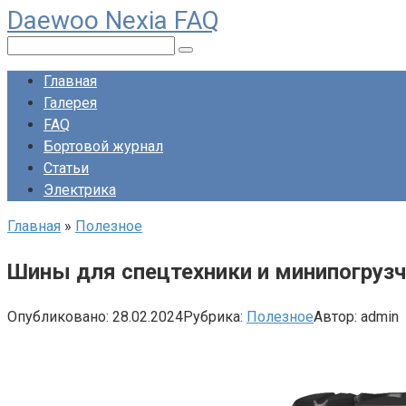
Daewoo Nexia FAQ
Перейти
к
Поиск:
контенту
Главная
Галерея
FAQ
Бортовой журнал
Статьи
Электрика
Главная
»
Полезное
Шины для спецтехники и минипогрузчи
Опубликовано:
28.02.2024
Рубрика:
Полезное
Автор:
admin