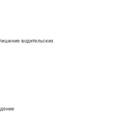
 лишение водительских
едение