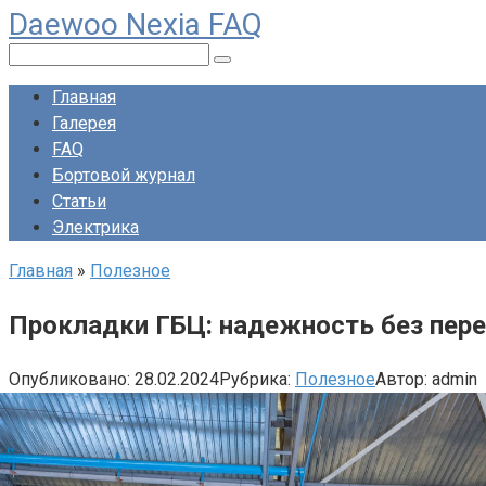
Daewoo Nexia FAQ
Перейти
к
Поиск:
контенту
Главная
Галерея
FAQ
Бортовой журнал
Статьи
Электрика
Главная
»
Полезное
Прокладки ГБЦ: надежность без пере
Опубликовано:
28.02.2024
Рубрика:
Полезное
Автор:
admin