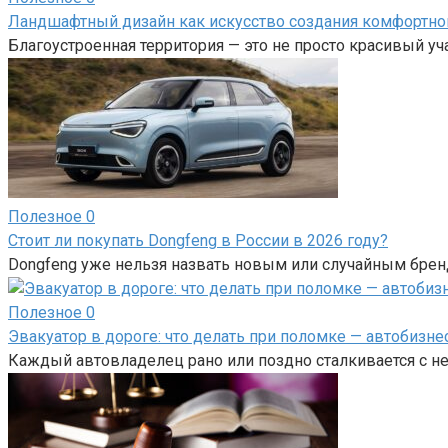
Ландшафтный дизайн как искусство создания комфортно
Благоустроенная территория — это не просто красивый у
Полезное
0
Стоит ли покупать Dongfeng в России в 2026 году?
Dongfeng уже нельзя назвать новым или случайным брен
Полезное
0
Эвакуатор в дороге: что делать при поломке — автобизне
Каждый автовладелец рано или поздно сталкивается с н