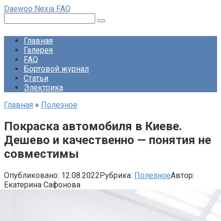
Перейти
Daewoo Nexia FAQ
к
Поиск:
контенту
Главная
Галерея
FAQ
Бортовой журнал
Статьи
Электрика
Главная
»
Полезное
Покраска автомобиля в Киеве.
Дешево и качественно — понятия не
совместимы
Опубликовано:
12.08.2022
Рубрика:
Полезное
Автор:
Екатерина Сафонова