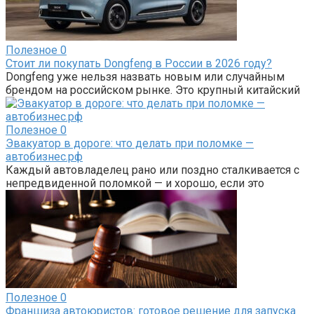
Полезное
0
Стоит ли покупать Dongfeng в России в 2026 году?
Dongfeng уже нельзя назвать новым или случайным
брендом на российском рынке. Это крупный китайский
Полезное
0
Эвакуатор в дороге: что делать при поломке —
автобизнес.рф
Каждый автовладелец рано или поздно сталкивается с
непредвиденной поломкой — и хорошо, если это
Полезное
0
Франшиза автоюристов: готовое решение для запуска