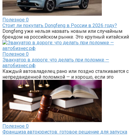
Полезное
0
Стоит ли покупать Dongfeng в России в 2026 году?
Dongfeng уже нельзя назвать новым или случайным
брендом на российском рынке. Это крупный китайский
Полезное
0
Эвакуатор в дороге: что делать при поломке —
автобизнес.рф
Каждый автовладелец рано или поздно сталкивается с
непредвиденной поломкой — и хорошо, если это
Полезное
0
Франшиза автоюристов: готовое решение для запуска