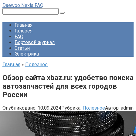
Перейти
Daewoo Nexia FAQ
к
Поиск:
контенту
Главная
Галерея
FAQ
Бортовой журнал
Статьи
Электрика
Главная
»
Полезное
Обзор сайта xbaz.ru: удобство поиска
автозапчастей для всех городов
России
Опубликовано:
10.09.2024
Рубрика:
Полезное
Автор:
admin