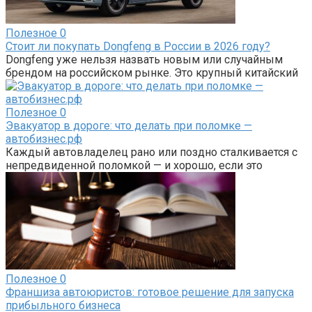
Полезное
0
Стоит ли покупать Dongfeng в России в 2026 году?
Dongfeng уже нельзя назвать новым или случайным
брендом на российском рынке. Это крупный китайский
Полезное
0
Эвакуатор в дороге: что делать при поломке —
автобизнес.рф
Каждый автовладелец рано или поздно сталкивается с
непредвиденной поломкой — и хорошо, если это
Полезное
0
Франшиза автоюристов: готовое решение для запуска
прибыльного бизнеса