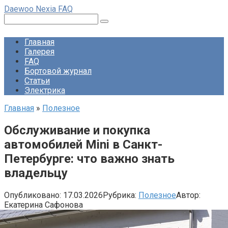
Перейти
Daewoo Nexia FAQ
к
Поиск:
контенту
Главная
Галерея
FAQ
Бортовой журнал
Статьи
Электрика
Главная
»
Полезное
Обслуживание и покупка
автомобилей Mini в Санкт-
Петербурге: что важно знать
владельцу
Опубликовано:
17.03.2026
Рубрика:
Полезное
Автор:
Екатерина Сафонова