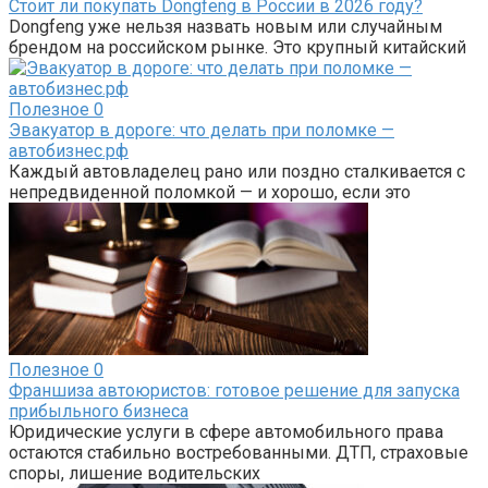
Стоит ли покупать Dongfeng в России в 2026 году?
Dongfeng уже нельзя назвать новым или случайным
брендом на российском рынке. Это крупный китайский
Полезное
0
Эвакуатор в дороге: что делать при поломке —
автобизнес.рф
Каждый автовладелец рано или поздно сталкивается с
непредвиденной поломкой — и хорошо, если это
Полезное
0
Франшиза автоюристов: готовое решение для запуска
прибыльного бизнеса
Юридические услуги в сфере автомобильного права
остаются стабильно востребованными. ДТП, страховые
споры, лишение водительских