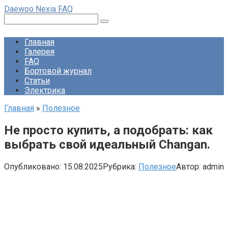
Перейти
Daewoo Nexia FAQ
к
Поиск:
контенту
Главная
Галерея
FAQ
Бортовой журнал
Статьи
Электрика
Главная
»
Полезное
Не просто купить, а подобрать: как
выбрать свой идеальный Changan.
Опубликовано:
15.08.2025
Рубрика:
Полезное
Автор:
admin