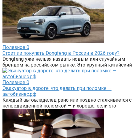
Полезное
0
Стоит ли покупать Dongfeng в России в 2026 году?
Dongfeng уже нельзя назвать новым или случайным
брендом на российском рынке. Это крупный китайский
Полезное
0
Эвакуатор в дороге: что делать при поломке —
автобизнес.рф
Каждый автовладелец рано или поздно сталкивается с
непредвиденной поломкой — и хорошо, если это