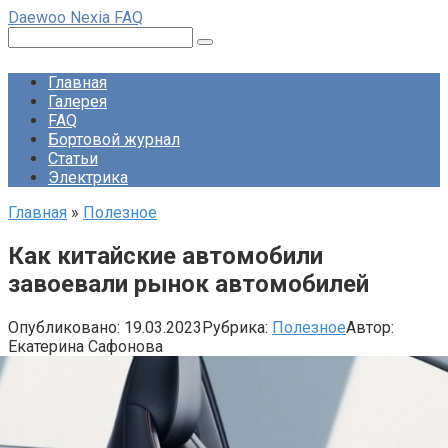
Перейти
Daewoo Nexia FAQ
к
Поиск:
контенту
Главная
Галерея
FAQ
Бортовой журнал
Статьи
Электрика
Главная
»
Полезное
Как китайские автомобили
завоевали рынок автомобилей
Опубликовано:
19.03.2023
Рубрика:
Полезное
Автор:
Екатерина Сафонова