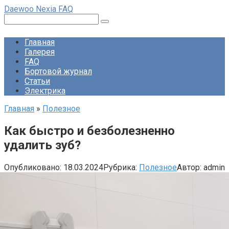
Перейти
Daewoo Nexia FAQ
к
Поиск:
контенту
Главная
Галерея
FAQ
Бортовой журнал
Статьи
Электрика
Главная
»
Полезное
Как быстро и безболезненно
удалить зуб?
Опубликовано:
18.03.2024
Рубрика:
Полезное
Автор:
admin