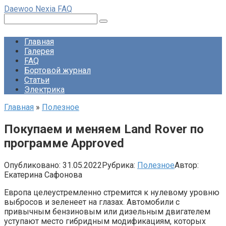
Перейти
Daewoo Nexia FAQ
к
Поиск:
контенту
Главная
Галерея
FAQ
Бортовой журнал
Статьи
Электрика
Главная
»
Полезное
Покупаем и меняем Land Rover по
программе Approved
Опубликовано:
31.05.2022
Рубрика:
Полезное
Автор:
Екатерина Сафонова
Европа целеустремленно стремится к нулевому уровню
выбросов и зеленеет на глазах. Автомобили с
привычным бензиновым или дизельным двигателем
уступают место гибридным модификациям, которых