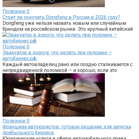
Полезное
0
Стоит ли покупать Dongfeng в России в 2026 году?
Dongfeng уже нельзя назвать новым или случайным
брендом на российском рынке. Это крупный китайский
Полезное
0
Эвакуатор в дороге: что делать при поломке —
автобизнес.рф
Каждый автовладелец рано или поздно сталкивается с
непредвиденной поломкой — и хорошо, если это
Полезное
0
Франшиза автоюристов: готовое решение для запуска
прибыльного бизнеса
Юридические услуги в сфере автомобильного права