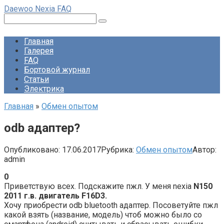
Перейти
Daewoo Nexia FAQ
к
Поиск:
контенту
Главная
Галерея
FAQ
Бортовой журнал
Статьи
Электрика
Главная
»
Обмен опытом
odb адаптер?
Опубликовано:
17.06.2017
Рубрика:
Обмен опытом
Автор:
admin
0
Приветствую всех. Подскажите пжл. У меня nexia
N150
2011 г.в. двигатель F16D3.
Хочу приобрести odb bluetooth адаптер. Посоветуйте пжл
какой взять (название, модель) чтоб можно было со