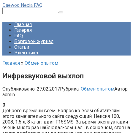
Перейти
Daewoo Nexia FAQ
к
Поиск:
контенту
Главная
Галерея
FAQ
Бортовой журнал
Статьи
Электрика
Главная
»
Обмен опытом
Инфразвуковой выхлоп
Опубликовано:
27.02.2017
Рубрика:
Обмен опытом
Автор:
admin
0
Доброго времени всем. Вопрос ко всем обитателям
этого замечательного сайта следующий: Нексия 100,
2008, 1,5 л; 8 клап, двиг F15SMS. За время эксплуатации
очень много раз наблюдал-слышал , в основном, стоя на