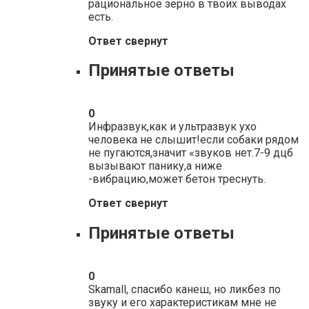
рациональное зерно в твоих выводах
есть.
Ответ свернут
Принятые ответы
0
Инфразвук,как и ультразвук ухо
человека не слышит!если собаки рядом
не пугаются,значит «звуков нет.7-9 дцб
вызывают панику,а ниже
-вибрацию,может бетон треснуть.
Ответ свернут
Принятые ответы
0
Skamall, спасибо канеш, но ликбез по
звуку и его характеристикам мне не