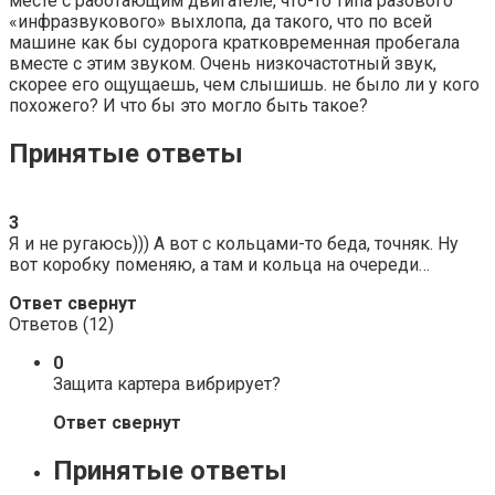
месте с работающим двигателе, что-то типа разового
«инфразвукового» выхлопа, да такого, что по всей
машине как бы судорога кратковременная пробегала
вместе с этим звуком. Очень низкочастотный звук,
скорее его ощущаешь, чем слышишь. не было ли у кого
похожего? И что бы это могло быть такое?
Принятые ответы
3
Я и не ругаюсь))) А вот с кольцами-то беда, точняк. Ну
вот коробку поменяю, а там и кольца на очереди…
Ответ свернут
Ответов (
12
)
0
Защита картера вибрирует?
Ответ свернут
Принятые ответы