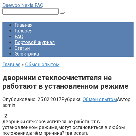
Перейти
Daewoo Nexia FAQ
к
Поиск:
контенту
Главная
Галерея
FAQ
Бортовой журнал
Статьи
Электрика
Главная
»
Обмен опытом
дворники стеклоочистителя не
работают в установленном режиме
Опубликовано:
25.02.2017
Рубрика:
Обмен опытом
Автор:
admin
-2
дворники стеклоочистителя не работают в
установленном режиме,могут остановиться в любом
положении,в чём причина?где искать