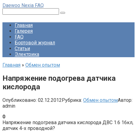
Перейти
Daewoo Nexia FAQ
к
Поиск:
контенту
Главная
Галерея
FAQ
Бортовой журнал
Статьи
Электрика
Главная
»
Обмен опытом
Напряжение подогрева датчика
кислорода
Опубликовано:
02.12.2012
Рубрика:
Обмен опытом
Автор:
admin
0
Напряжение подогрева датчика кислорода ДВС 1.6 16кл,
датчик 4-х проводной?