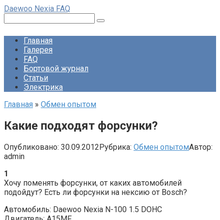
Перейти
Daewoo Nexia FAQ
к
Поиск:
контенту
Главная
Галерея
FAQ
Бортовой журнал
Статьи
Электрика
Главная
»
Обмен опытом
Какие подходят форсунки?
Опубликовано:
30.09.2012
Рубрика:
Обмен опытом
Автор:
admin
1
Хочу поменять форсунки, от каких автомобилей
подойдут? Есть ли форсунки на нексию от Bosch?
Автомобиль: Daewoo Nexia N-100 1.5 DOHC
Двигатель: A15MF