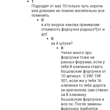
1
Подходят от ваз 10.только чуть короче
или длиннее не помню.желательно все
поменять.
0
а кто вкурсе какова примерная
стоимость форсунок родных?(от и
до)
0
за 4 штуки?
0
Читал много про
форсунки тоже на
разных форумах, если у
тебя 8 клапанка ставть
бошовские форсунки от
10 артикул : 0 280 158
501, если же у тебя 16
клапанка то тебе дорога
за оригинлом, сам ставил
на 8 клапанку
бошовские форсунки и
все ок. После замены
форсунок требуется