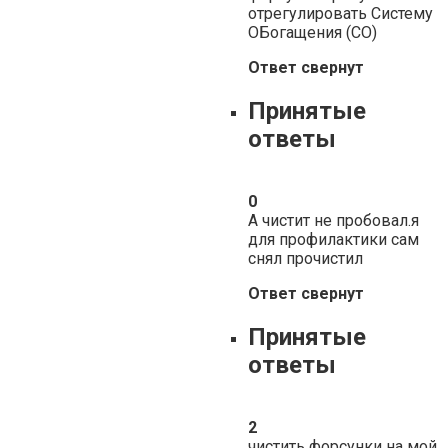
отрегулировать Систему
ОБогащения (СО)
Ответ свернут
Принятые
ответы
0
А чистит не пробовал.я
для профилактики сам
снял прочистил
Ответ свернут
Принятые
ответы
2
чистить форсунки на мой