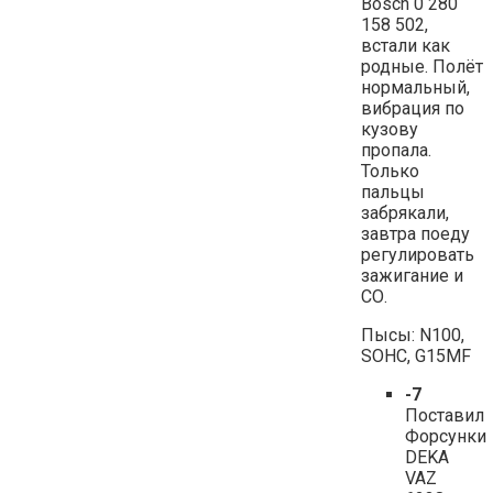
Bosch 0 280
158 502,
встали как
родные. Полёт
нормальный,
вибрация по
кузову
пропала.
Только
пальцы
забрякали,
завтра поеду
регулировать
зажигание и
СО.
Пысы: N100,
SOHC, G15MF
-7
Поставил
Форсунки
DEKA
VAZ