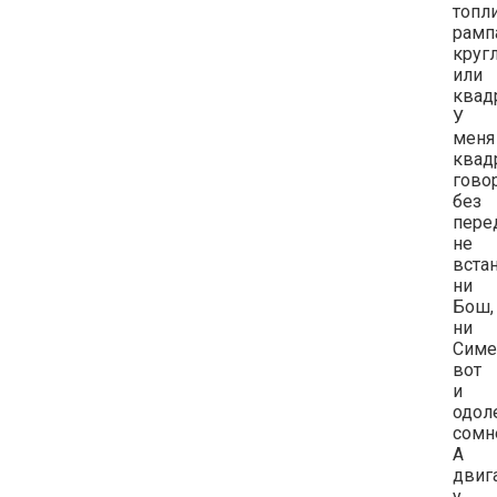
топл
рамп
круг
или
квад
У
меня
квад
гово
без
пере
не
вста
ни
Бош,
ни
Симе
вот
и
одол
сомн
А
двиг
у