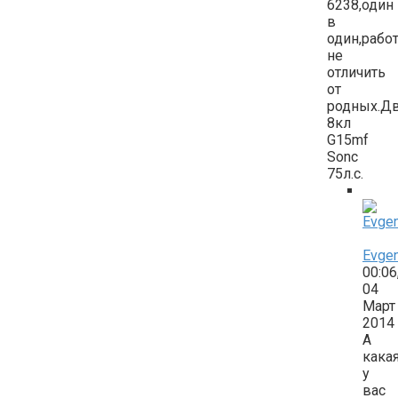
6238,один
в
один,рабо
не
отличить
от
родных.Дв
8кл
G15mf
Sonc
75л.с.
Evge
00:06
04
Март
2014
А
кака
у
вас