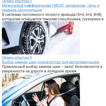
Обмен опытом
0
Межосевой дифференциал (МОД): назначение, типы и
правила эксплуатации
В системах постоянного полного привода (4×4, 6×6, 8×8),
которыми оснащается тяжелая спецтехника, грузовики и
Обмен опытом
0
Выбор зимних шин: руководство для автовладельцев
Правильный выбор зимних шин – залог безопасности и
уверенности на дороге в холодное время