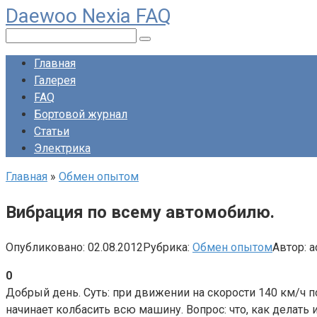
Daewoo Nexia FAQ
Перейти
к
Поиск:
контенту
Главная
Галерея
FAQ
Бортовой журнал
Статьи
Электрика
Главная
»
Обмен опытом
Вибрация по всему автомобилю.
Опубликовано:
02.08.2012
Рубрика:
Обмен опытом
Автор:
a
0
Добрый день. Суть: при движении на скорости 140 км/ч п
начинает колбасить всю машину. Вопрос: что, как делать 