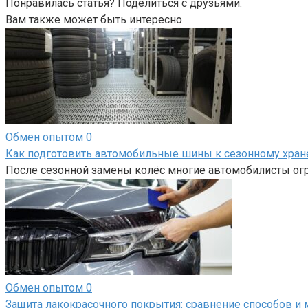
Понравилась статья? Поделиться с друзьями:
Вам также может быть интересно
Обмен опытом
0
Как подготовить автомобильные шины к сезонному хра
После сезонной замены колёс многие автомобилисты огр
Обмен опытом
0
Защита лакокрасочного покрытия: сравнение способов и 