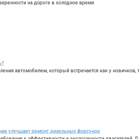
веренности на дороге в холодное время
ь?
ения автомобилем, который встречается как у новичков, 
ание улучшает ремонт дизельных форсунок
бования к эффективности и экологичности двигателей. Д