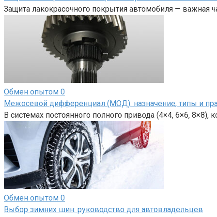
Защита лакокрасочного покрытия автомобиля — важная ча
Обмен опытом
0
Межосевой дифференциал (МОД): назначение, типы и пр
В системах постоянного полного привода (4×4, 6×6, 8×8),
Обмен опытом
0
Выбор зимних шин: руководство для автовладельцев