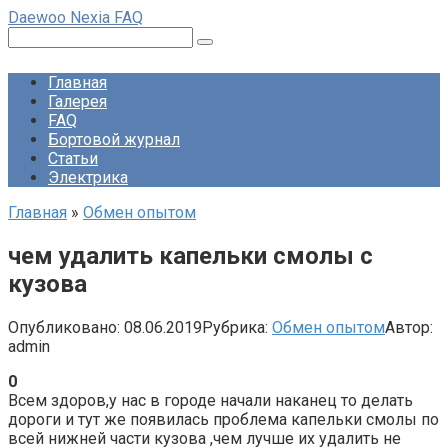
Перейти
Daewoo Nexia FAQ
к
Поиск:
контенту
Главная
Галерея
FAQ
Бортовой журнал
Статьи
Электрика
Главная
»
Обмен опытом
чем удалить капельки смолы с
кузова
Опубликовано:
08.06.2019
Рубрика:
Обмен опытом
Автор:
admin
0
Всем здоров,у нас в городе начали наканец то делать
дороги и тут же появилась проблема капельки смолы по
всей нижней части кузова ,чем лучше их удалить не