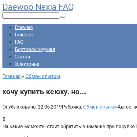
Daewoo Nexia FAQ
Перейти
к
Поиск:
контенту
Главная
Галерея
FAQ
Бортовой журнал
Статьи
Электрика
Главная
»
Обмен опытом
хочу купить ксюху. но….
Опубликовано:
22.05.2019
Рубрика:
Обмен опытом
Автор:
a
0
На какие моменты стоит обратить внимание при покупке 