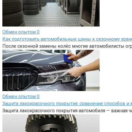
Обмен опытом
0
Как подготовить автомобильные шины к сезонному хра
После сезонной замены колёс многие автомобилисты огр
Обмен опытом
0
Защита лакокрасочного покрытия: сравнение способов и 
Защита лакокрасочного покрытия автомобиля — важная ча