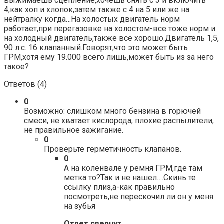
выжимаешь сцепление,хочешь снять с 3 и включить
4,как хоп и хлопок,затем также с 4 на 5 или же на
нейтралку когда…На холостых двигатель норм
работает,при перегазовке на холостом-все тоже норм и
на холодный двигатель,также все хорошо.Двигатель 1,5,
90 л.с. 16 клапанный.Говорят,что это может быть
ГРМ,хотя ему 19.000 всего лишь,может быть из за него
такое?
Ответов (
4
)
0
Возможно: слишком много бензина в горючей
смеси, не хватает кислорода, плохие распылители,
не правильное зажигание.
0
Проверьте герметичность клапанов.
0
А на коленвале у ремня ГРМ,где там
метка то?Так и не нашел….Скинь те
ссылку плиз,а-как правильно
посмотреть,не перескочил ли он у меня
на зубья
Ответ свернут