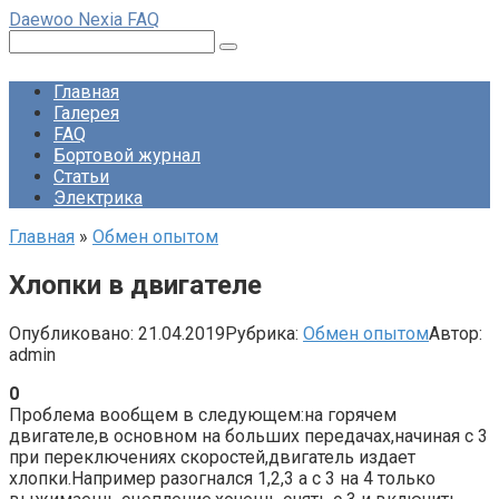
Перейти
Daewoo Nexia FAQ
к
Поиск:
контенту
Главная
Галерея
FAQ
Бортовой журнал
Статьи
Электрика
Главная
»
Обмен опытом
Хлопки в двигателе
Опубликовано:
21.04.2019
Рубрика:
Обмен опытом
Автор:
admin
0
Проблема вообщем в следующем:на горячем
двигателе,в основном на больших передачах,начиная с 3
при переключениях скоростей,двигатель издает
хлопки.Например разогнался 1,2,3 а с 3 на 4 только