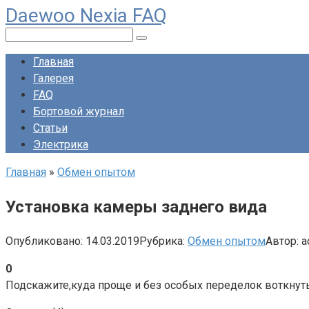
Daewoo Nexia FAQ
Перейти
к
Поиск:
контенту
Главная
Галерея
FAQ
Бортовой журнал
Статьи
Электрика
Главная
»
Обмен опытом
Установка камеры заднего вида
Опубликовано:
14.03.2019
Рубрика:
Обмен опытом
Автор:
a
0
Подскажите,куда проще и без особых переделок воткнуть