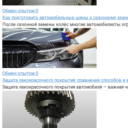
Обмен опытом
0
Как подготовить автомобильные шины к сезонному хра
После сезонной замены колёс многие автомобилисты огр
Обмен опытом
0
Защита лакокрасочного покрытия: сравнение способов и 
Защита лакокрасочного покрытия автомобиля — важная ча