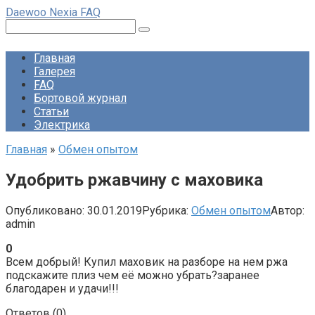
Перейти
Daewoo Nexia FAQ
к
Поиск:
контенту
Главная
Галерея
FAQ
Бортовой журнал
Статьи
Электрика
Главная
»
Обмен опытом
Удобрить ржавчину с маховика
Опубликовано:
30.01.2019
Рубрика:
Обмен опытом
Автор:
admin
0
Всем добрый! Купил маховик на разборе на нем ржа
подскажите плиз чем её можно убрать?заранее
благодарен и удачи!!!
Ответов (
0
)