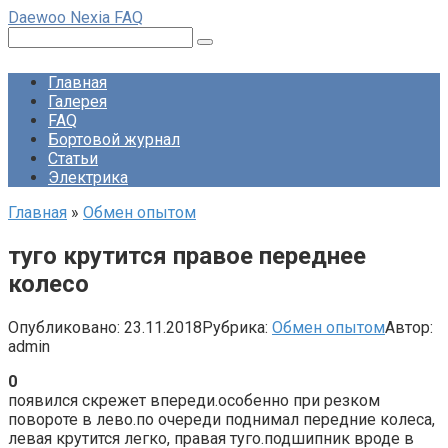
Перейти
Daewoo Nexia FAQ
к
Поиск:
контенту
Главная
Галерея
FAQ
Бортовой журнал
Статьи
Электрика
Главная
»
Обмен опытом
туго крутится правое переднее
колесо
Опубликовано:
23.11.2018
Рубрика:
Обмен опытом
Автор:
admin
0
появился скрежет впереди.особенно при резком
повороте в лево.по очереди поднимал передние колеса,
левая крутится легко, правая туго.подшипник вроде в