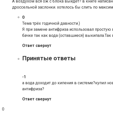
А воздухом вся ож с блока выйдет? в книге написано
дроссельной заслонки. хотелось бы слить по максим
0
Тема трёх годичной давности.)
Я при замене антифриза использовал простую 
бачке так как вода (оставшиеся) выкипала.Так 
Ответ свернут
Принятые ответы
-1
а вода доходит до кипения в системе?купил н
антифриза?
Ответ свернут
0