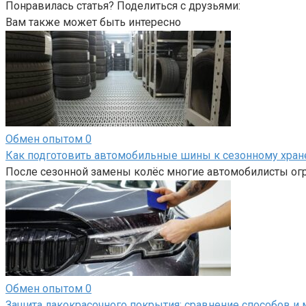
Понравилась статья? Поделиться с друзьями:
Вам также может быть интересно
Обмен опытом
0
Как подготовить автомобильные шины к сезонному хра
После сезонной замены колёс многие автомобилисты огр
Обмен опытом
0
Защита лакокрасочного покрытия: сравнение способов и 