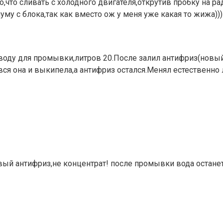
,что сливать с холодного двигателя,открутив пробку на ра
уму с блока,так как вместо ож у меня уже какая то жижа))
воду для промывки,литров 20.После залил антифриз(новый
вся она и выкипела,а антифриз остался.Менял естественно 
овый антифриз,не концентрат! после промывки вода остане