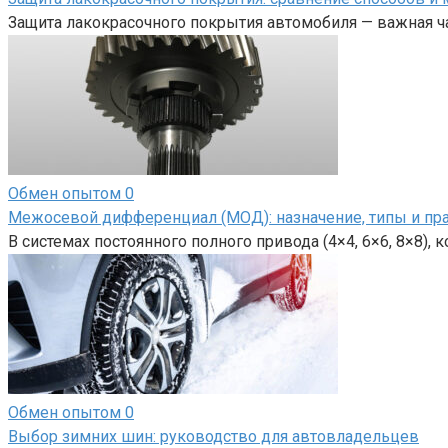
Защита лакокрасочного покрытия автомобиля — важная ча
Обмен опытом
0
Межосевой дифференциал (МОД): назначение, типы и пр
В системах постоянного полного привода (4×4, 6×6, 8×8),
Обмен опытом
0
Выбор зимних шин: руководство для автовладельцев