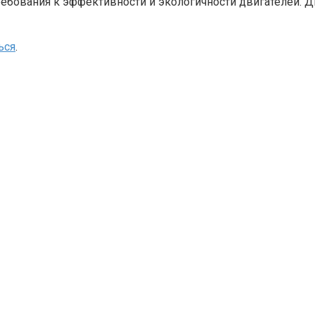
бования к эффективности и экологичности двигателей. Д
ься
.