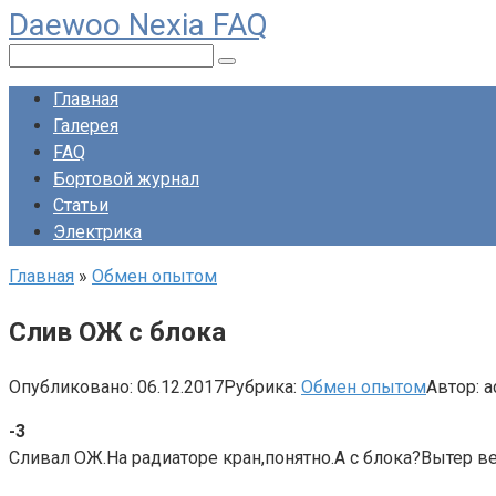
Daewoo Nexia FAQ
Перейти
к
Поиск:
контенту
Главная
Галерея
FAQ
Бортовой журнал
Статьи
Электрика
Главная
»
Обмен опытом
Слив ОЖ с блока
Опубликовано:
06.12.2017
Рубрика:
Обмен опытом
Автор:
a
-3
Сливал ОЖ.На радиаторе кран,понятно.А с блока?Вытер ве