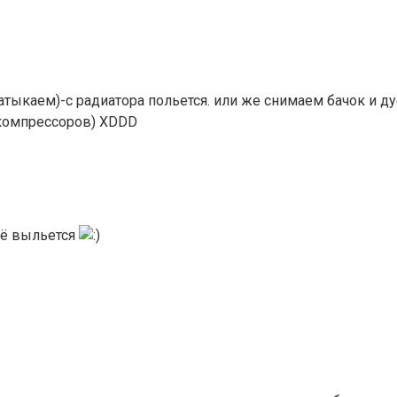
атыкаем)-с радиатора польется. или же снимаем бачок и ду
(компрессоров) XDDD
всё выльется