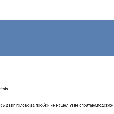
dmin
сь двиг головой,а пробки не нашел!?Где спрятана,подскаж