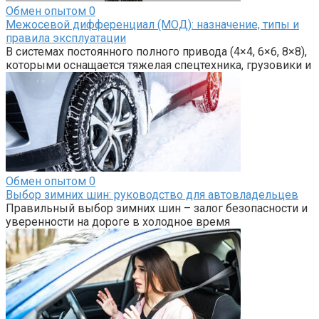
Обмен опытом
0
Межосевой дифференциал (МОД): назначение, типы и
правила эксплуатации
В системах постоянного полного привода (4×4, 6×6, 8×8),
которыми оснащается тяжелая спецтехника, грузовики и
Обмен опытом
0
Выбор зимних шин: руководство для автовладельцев
Правильный выбор зимних шин – залог безопасности и
уверенности на дороге в холодное время