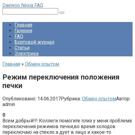
Перейти
Daewoo Nexia FAQ
к
Поиск:
контенту
Главная
Галерея
FAQ
Бортовой журнал
Статьи
Электрика
Главная
»
Обмен опытом
Режим переключения положения
печки
Опубликовано:
14.06.2017
Рубрика:
Обмен опытом
Автор:
admin
0
Всем добрый!!! Коллеги помогите плиз у меня проблема
переключения режимов печки,во время холодов
переключаю на стекло а дует в лицо и какое-то