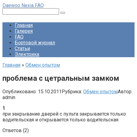
Перейти
Daewoo Nexia FAQ
к
Поиск:
контенту
Главная
Галерея
FAQ
Бортовой журнал
Статьи
Электрика
Главная
»
Обмен опытом
проблема с цетральным замком
Опубликовано:
15.10.2011
Рубрика:
Обмен опытом
Автор:
admin
1
при закрывание дверей с пульта закрывается только
водительская и открывается только водительская
Ответов (
2
)