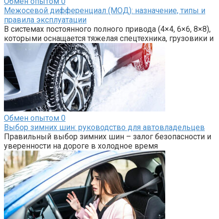
Обмен опытом
0
Межосевой дифференциал (МОД): назначение, типы и
правила эксплуатации
В системах постоянного полного привода (4×4, 6×6, 8×8),
которыми оснащается тяжелая спецтехника, грузовики и
Обмен опытом
0
Выбор зимних шин: руководство для автовладельцев
Правильный выбор зимних шин – залог безопасности и
уверенности на дороге в холодное время