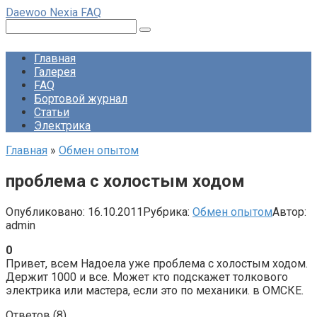
Перейти
Daewoo Nexia FAQ
к
Поиск:
контенту
Главная
Галерея
FAQ
Бортовой журнал
Статьи
Электрика
Главная
»
Обмен опытом
проблема с холостым ходом
Опубликовано:
16.10.2011
Рубрика:
Обмен опытом
Автор:
admin
0
Привет, всем Надоела уже проблема с холостым ходом.
Держит 1000 и все. Может кто подскажет толкового
электрика или мастера, если это по механики. в ОМСКЕ.
Ответов (
8
)