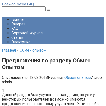
Перейти
Daewoo Nexia FAQ
к
Поиск:
контенту
Главная
Галерея
FAQ
Бортовой журнал
Статьи
Электрика
Главная
»
Обмен опытом
Предложения по разделу Обмен
Опытом
Опубликовано:
12.02.2018
Рубрика:
Обмен опытом
Автор:
admin
1
Данный раздел был улучшен не так давно, но уже у
некоторых пользователей возможно имеются
предложения по некоторому улучшению. Хотелось бы