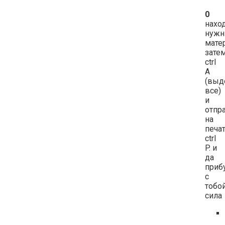
0
нахо
нуж
мате
зате
ctrl
A
(выд
все)
и
отпр
на
печа
ctrl
P. и
да
приб
с
тобо
сила