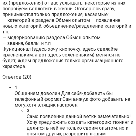
их (предложения) от вас услышать, некоторые из них
попробуем воплотить в жизнь. Оговорюсь сразу,
принимаются только предложения, касаемые:
— категорий в разделе Обмен опытом — появление
новых категорий, объединение/разделение категорий и
т.п.
— модерированию раздела Обмен опытом.
— звания, баллы и т.п.
Функционал (здесь хочу кнопочку; здесь сделайте
красненьким, а вот здесь зелененьким) менятся не
будет, ждем предложения только организационного
характера.
Ответов (
20
)
1
Общением доволен.Для себя-добавить бы
телефонный формат.Сам вижу,а фото добавить не
могу,хотя эл.ящик настроен.
3
Само появление данной ветки замечательно!
Хочу предложить создать категорию тюнинг и
делится в ней не только своим опытом, но и
опытом других, разрешить людям