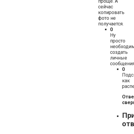
проще. А
сейчас
копировать
фото не
получается.
0
Ну
просто
необходи
создать
личные
сообщения
0
Подс
как
распе
Отве
свер
Пр
от