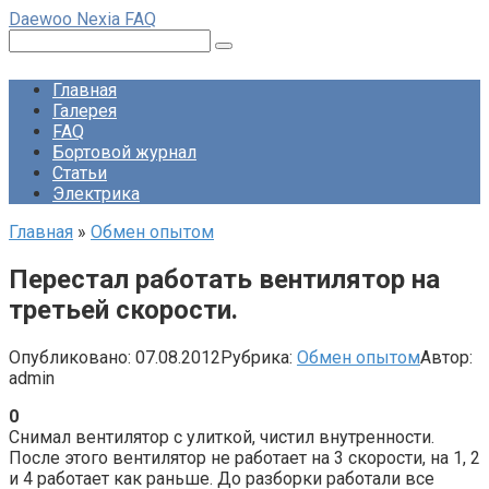
Перейти
Daewoo Nexia FAQ
к
Поиск:
контенту
Главная
Галерея
FAQ
Бортовой журнал
Статьи
Электрика
Главная
»
Обмен опытом
Перестал работать вентилятор на
третьей скорости.
Опубликовано:
07.08.2012
Рубрика:
Обмен опытом
Автор:
admin
0
Снимал вентилятор с улиткой, чистил внутренности.
После этого вентилятор не работает на 3 скорости, на 1, 2
и 4 работает как раньше. До разборки работали все