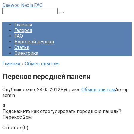
Перейти
Daewoo Nexia FAQ
к
Поиск:
контенту
Главная
Галерея
FAQ
Бортовой журнал
Статьи
Электрика
Главная
»
Обмен опытом
Перекос передней панели
Опубликовано:
24.05.2012
Рубрика:
Обмен опытом
Автор:
admin
0
Подскажите как отрегулировать переднюю панель?
Перекос 2см
Ответов (
0
)