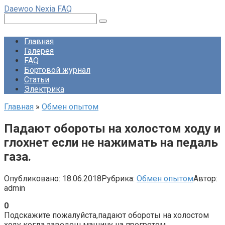
Перейти
Daewoo Nexia FAQ
к
Поиск:
контенту
Главная
Галерея
FAQ
Бортовой журнал
Статьи
Электрика
Главная
»
Обмен опытом
Падают обороты на холостом ходу и
глохнет если не нажимать на педаль
газа.
Опубликовано:
18.06.2018
Рубрика:
Обмен опытом
Автор:
admin
0
Подскажите пожалуйста,падают обороты на холостом
ходу когда заведеш машину на прогретом