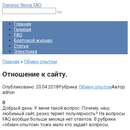
Перейти
Daewoo Nexia FAQ
к
Поиск:
контенту
Главная
Галерея
FAQ
Бортовой журнал
Статьи
Электрика
Главная
»
Обмен опытом
Отношение к сайту.
Опубликовано:
20.04.2018
Рубрика:
Обмен опытом
Автор:
admin
0
Добрый день. У меня такой вопрос. Почему, наш
любимый сайт, резко теряет популярность? На вопросы
FAQ вообще больше месяца нет ответов. В рубрике
«обмен опытом» тоже мало кто задаёт вопросы.