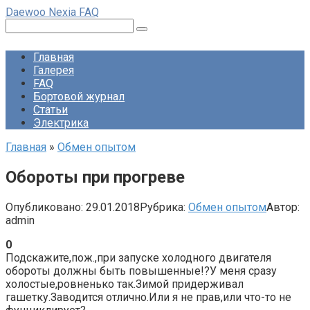
Перейти
Daewoo Nexia FAQ
к
Поиск:
контенту
Главная
Галерея
FAQ
Бортовой журнал
Статьи
Электрика
Главная
»
Обмен опытом
Обороты при прогреве
Опубликовано:
29.01.2018
Рубрика:
Обмен опытом
Автор:
admin
0
Подскажите,пож.,при запуске холодного двигателя
обороты должны быть повышенные!?У меня сразу
холостые,ровненько так.Зимой придерживал
гашетку.Заводится отлично.Или я не прав,или что-то не