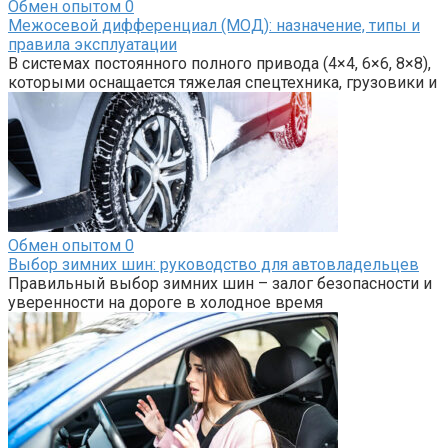
Обмен опытом
0
Межосевой дифференциал (МОД): назначение, типы и
правила эксплуатации
В системах постоянного полного привода (4×4, 6×6, 8×8),
которыми оснащается тяжелая спецтехника, грузовики и
Обмен опытом
0
Выбор зимних шин: руководство для автовладельцев
Правильный выбор зимних шин – залог безопасности и
уверенности на дороге в холодное время